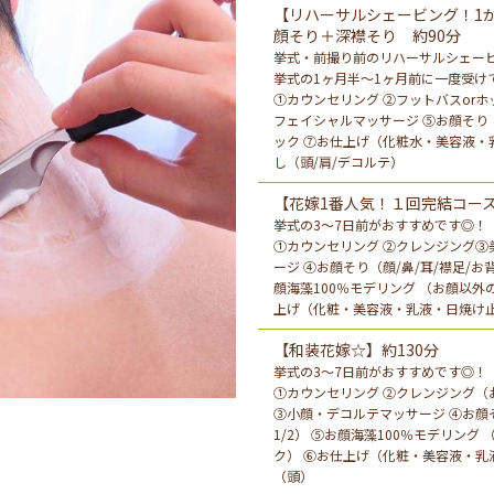
【リハーサルシェービング！1
顔そり＋深襟そり 約90分
挙式・前撮り前のリハーサルシェー
挙式の1ヶ月半～1ヶ月前に一度受け
①カウンセリング ②フットバスorホ
フェイシャルマッサージ ⑤お顔そり（
ック ⑦お仕上げ（化粧水・美容液・
し（頭/肩/デコルテ）
【花嫁1番人気！１回完結コース
挙式の3～7日前がおすすめです◎！
①カウンセリング ②クレンジング③
ージ ④お顔そり（顔/鼻/耳/襟足/お
顔海藻100％モデリング （お顔以外
上げ（化粧・美容液・乳液・日焼け止
【和装花嫁☆】約130分
挙式の3～7日前がおすすめです◎！
①カウンセリング ②クレンジング（
③小顔・デコルテマッサージ ④お顔そ
1/2） ⑤お顔海藻100％モデリン
ク） ⑥お仕上げ（化粧・美容液・乳
（頭）