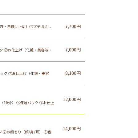
7,700円
乳液・日焼け止め）⑦プチほぐし
7,000円
ック ⑦お仕上げ（化粧・美容液・
8,100円
パック ⑦お仕上げ（化粧・美容
12,000円
（10分） ⑦保湿パック ⑧お仕上
14,000円
⑦お顔そり（顔/鼻/耳） ⑧吸