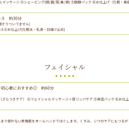
マッサージ ④シェービング(顔/眉/耳/鼻/襟) ⑤鎮静パック ⑥お仕上げ（化粧・
ス 約30分
顔そりついてません)
え④お仕上げ(化粧水・乳液・日焼け止め)
フェイシャル
初心者におすすめ◎ 約60分
ュ（ざらつきケア） ④フェイシャルマッサージ＋首リンパケア ⑤保湿パック ⑥お仕
まり使わない表情筋をオールハンドでほぐします。くすみ、シワのケアにもつなが