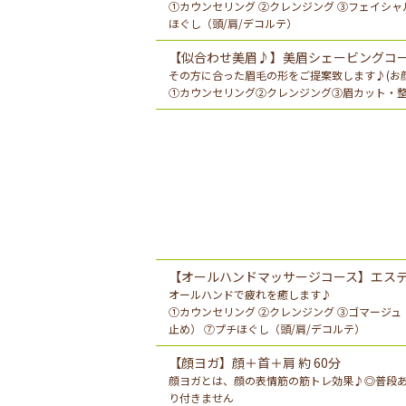
①カウンセリング ②クレンジング ③フェイシャル
ほぐし（頭/肩/デコルテ）
【似合わせ美眉♪】美眉シェービングコー
その方に合った眉毛の形をご提案致します♪(お
①カウンセリング②クレンジング③眉カット・整
【オールハンドマッサージコース】エステ
オールハンドで疲れを癒します♪
①カウンセリング ②クレンジング ③ゴマージ
止め） ⑦プチほぐし（頭/肩/デコルテ）
【顔ヨガ】顔＋首＋肩 約 60分
顔ヨガとは、顔の表情筋の筋トレ効果♪◎普段あ
り付きません