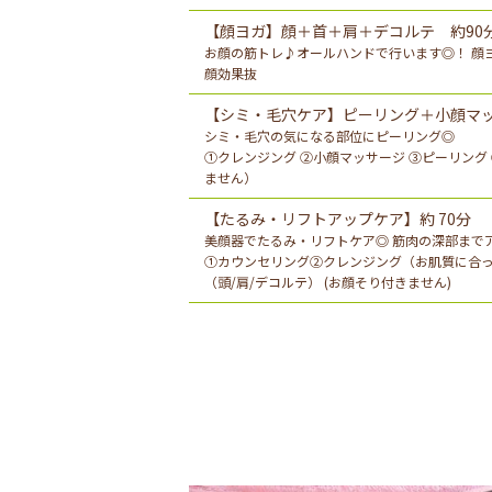
【顔ヨガ】顔＋首＋肩＋デコルテ 約90
お顔の筋トレ♪オールハンドで行います◎！ 顔
顔効果抜
【シミ・毛穴ケア】ピーリング＋小顔マッサ
シミ・毛穴の気になる部位にピーリング◎
①クレンジング ②小顔マッサージ ③ピーリング
ません）
【たるみ・リフトアップケア】約 70分
美顔器でたるみ・リフトケア◎ 筋肉の深部まで
①カウンセリング②クレンジング（お肌質に合っ
（頭/肩/デコルテ） (お顔そり付きません)