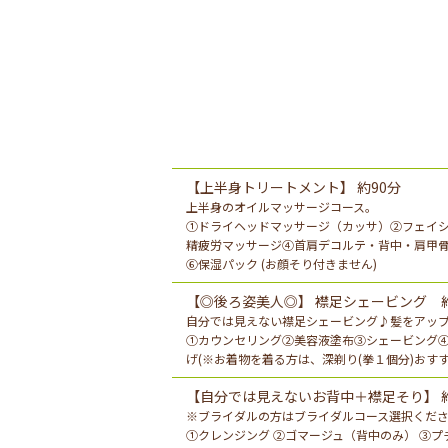
【上半身トリートメント】 約90分
上半身のオイルマッサージコース。
①ドライヘッドマッサージ（カッサ）②フェイ
精疲労マッサージ④首肩デコルテ・背中・肩甲骨
⑥保湿パック (お顔そり付きません)
【◎後ろ姿美人◎】 襟足シェービング 約
自分では見えない襟足シェービング♪髪をアッ
①カウンセリング②美容液塗布③シェービング
げ(※お着物を着る方は、深剃り(拳１個分)おすすめ
【自分では見えないお背中＋襟足そり】 約
※ブライダルの方はブライダルコース選択くだ
①クレンジング ②ゴマージュ（背中のみ） ③