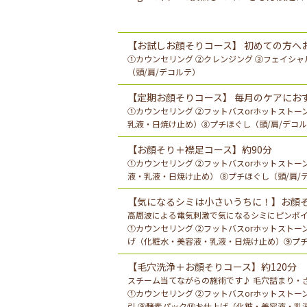
【お試しお顔そりコース】 初めての方へ
①カウンセリング ②クレンジング ③フェイシャ
（頭/肩/デコルテ）
【定期お顔そりコース】 毎月のケアにお
①カウンセリング ②フットバスorホットストー
乳液・日焼け止め）⑧プチほぐし（頭/肩/デコ
【お顔そり＋襟足コース】約90分
①カウンセリング ②フットバスorホットストー
液・乳液・日焼け止め） ⑧プチほぐし（頭/肩/
【気になるシミは小さいうちに！】お顔そり
高周波による電気刺激で気になるシミにピンポイ
①カウンセリング ②フットバスorホットストーン
げ（化粧水・美容液・乳液・日焼け止め）⑨プチ
【毛穴洗浄＋お顔そりコース】約120分
スチーム当てながらの施術です♪ 毛穴詰まり・
①カウンセリング ②フットバスorホットストー
引 ⑨酵素パック➉お仕上げ（化粧・美容液・乳液