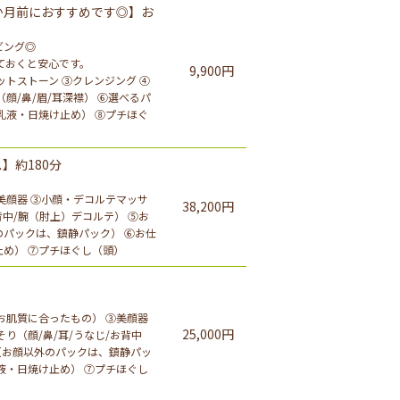
か月前におすすめです◎】お
ビング◎
ておくと安心です。
9,900円
ットストーン ③クレンジング ④
顔/鼻/眉/耳深襟） ⑥選べるパ
乳液・日焼け止め） ⑧プチほぐ
】約180分
美顔器 ③小顔・デコルテマッサ
38,200円
背中/腕（肘上）デコルテ） ⑤お
のパックは、鎮静パック） ⑥お仕
め） ⑦プチほぐし（頭）
お肌質に合ったもの） ③美顔器
25,000円
り（顔/鼻/耳/うなじ/お背中
グ （お顔以外のパックは、鎮静パッ
液・日焼け止め） ⑦プチほぐし