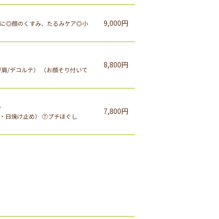
9,000円
アに◎顔のくすみ、たるみケア◎小
8,800円
/肩/デコルテ） （お顔そり付いて
♪
7,800円
・日焼け止め） ⑦プチほぐし