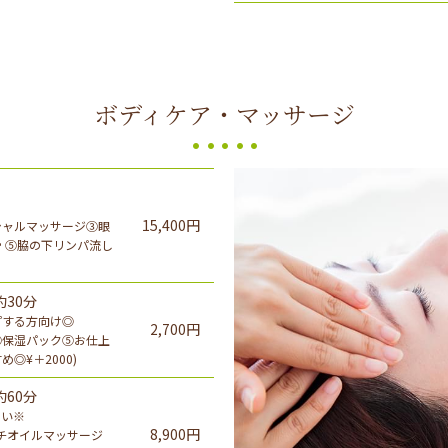
ボディケア・マッサージ
15,400円
シャルマッサージ③眼
 ⑤脇の下リンパ流し
30分
プする方向け◎
2,700円
④保湿パック⑤お仕上
◎¥＋2000)
60分
さい※
8,900円
プチオイルマッサージ