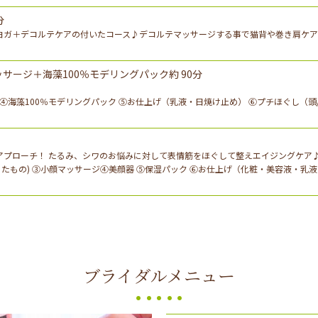
分
ヨガ＋デコルテケアの付いたコース♪デコルテマッサージする事で猫背や巻き肩ケ
ージ＋海藻100％モデリングパック約 90分
 ④海藻100％モデリングパック ⑤お仕上げ（乳液・日焼け止め） ⑥プチほぐし（頭
アプローチ！ たるみ、シワのお悩みに対して表情筋をほぐして整えエイジングケア
たもの) ③小顔マッサージ④美顔器 ⑤保湿パック ⑥お仕上げ（化粧・美容液・乳液
ブライダルメニュー