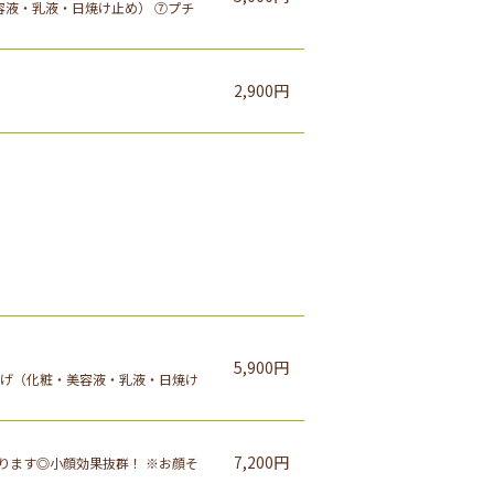
美容液・乳液・日焼け止め） ⑦プチ
2,900円
5,900円
上げ（化粧・美容液・乳液・日焼け
7,200円
ります◎小顔効果抜群！ ※お顔そ