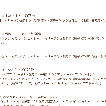
おすすめです！ 約75分
ルマッサージ ④お顔そり（顔/鼻/耳） ⑤鎮静パック ⑥お仕上げ（化粧・美容液・
すすめのコースです！約90分
ン ③クレンジング ④フェイシャルマッサージ ⑤お顔そり（顔/鼻/耳） ⑥選べるパ
ルテ）
ン ③クレンジング ④フェイシャルマッサージ ⑤お顔そり（顔/鼻/耳/襟）⑥選べる
デコルテ）
＋シミケア 約120分
ントでアプローチ！お顔そりと一緒にシミケア◎ ホームケアパック付き☆
 ③クレンジング ④フェイシャルマッサージ ⑤お顔そり（顔/鼻/眉/耳）⑥シミケア
ほぐし（頭/肩/デコルテ） ➉アフターカウンセリング（ホームケアアドバイス）
ざらつきが気になる方におすすめのコースです！
ン③クレンジング ④酵素ブラシ洗顔⑤超音波クレンジング ⑥フェイシャルマッサージ 
・日焼け止め) ⑪プチほぐし（頭/肩/デコルテ)