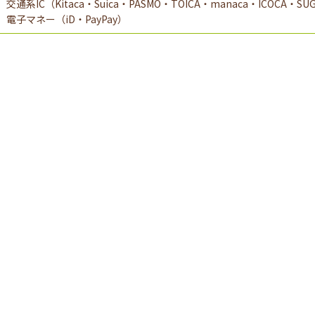
交通系IC（Kitaca・Suica・PASMO・TOICA・manaca・ICOCA・
電子マネー（iD・PayPay）