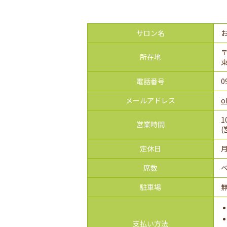
サロン名
〒
所在地
電話番号
0
メールアドレス
o
1
営業時間
(
定休日
席数
駐車場
支払い方法