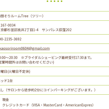
お顔そりルームTree（ツリー）
167-0034
東京都杉並区桃井2丁目1-4 サンパレス荻窪202
90-2235-3692
kaosoriroom0604@gmail.com
0:00～20:30 ※ブライダルシェービング最終受付17:30まで。
営業時間外はお問い合わせください
)
月曜日
(
火曜日不定休
)
ベッド1台
無し（サロンから徒歩約2分にコインパーキングがございます。）
現金
クレジットカード（VISA・MasterCard・AmericanExpres）